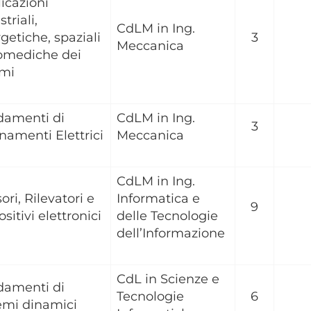
icazioni
triali,
CdLM in Ing.
getiche, spaziali
3
Meccanica
omediche dei
smi
damenti di
CdLM in Ing.
3
namenti Elettrici
Meccanica
CdLM in Ing.
ori, Rilevatori e
Informatica e
9
ositivi elettronici
delle Tecnologie
dell’Informazione
CdL in Scienze e
damenti di
Tecnologie
6
emi dinamici