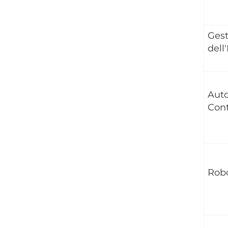
Gest
dell
Aut
Cont
Robo