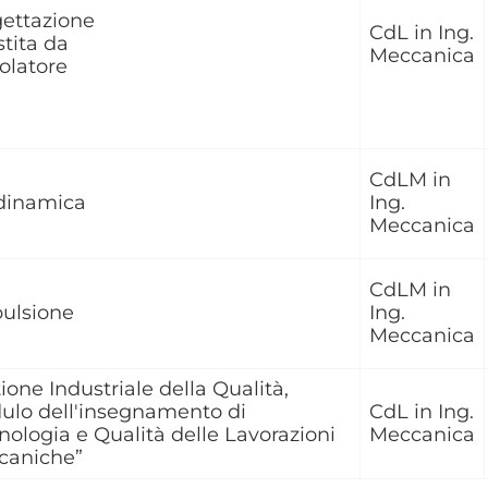
ettazione
CdL in Ing.
stita da
Meccanica
olatore
CdLM in
dinamica
Ing.
Meccanica
CdLM in
ulsione
Ing.
Meccanica
ione Industriale della Qualità,
lo dell'insegnamento di
CdL in Ing.
nologia e Qualità delle Lavorazioni
Meccanica
caniche”