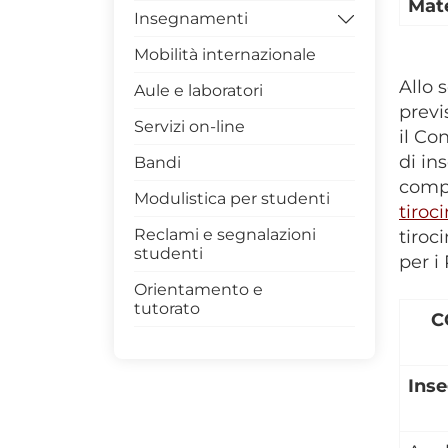
Mate
Insegnamenti
Mobilità internazionale
Archivio
Allo 
Aule e laboratori
previ
Servizi on-line
il Co
di i
Bandi
compl
Modulistica per studenti
tiroc
Reclami e segnalazioni
tiroci
studenti
per i
Orientamento e
tutorato
C
Ins