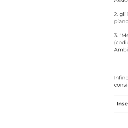
Assic
2. gl
piano
3. “M
(codi
Ambie
Infin
consi
Ins