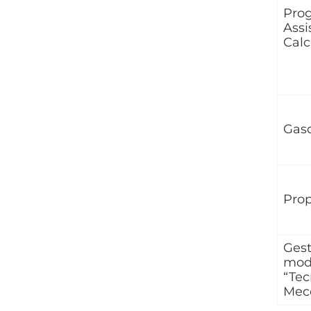
Prog
Assi
Calc
Gas
Prop
Gest
modu
“Tec
Mec