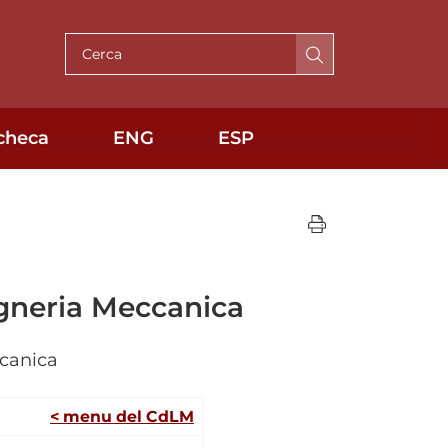
Cerca per testo
checa
ENG
ESP
egneria Meccanica
ccanica
< menu del CdLM