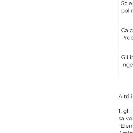
Scie
poli
Calc
Prob
Gli 
Inge
Altri
1. gl
salvo
“Elem