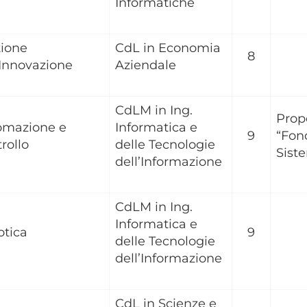
Informatiche
ione
CdL in Economia
8
'Innovazione
Aziendale
CdLM in Ing.
Prop
omazione e
Informatica e
9
“Fon
rollo
delle Tecnologie
Sist
dell’Informazione
CdLM in Ing.
Informatica e
tica
9
delle Tecnologie
dell’Informazione
CdL in Scienze e