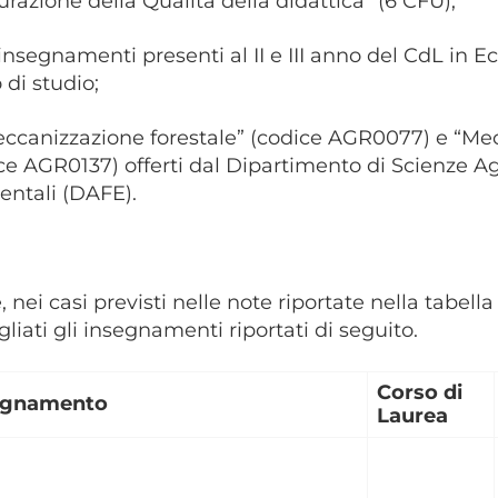
urazione della Qualità della didattica” (6 CFU);
i insegnamenti presenti al II e III anno del CdL in
 di studio;
eccanizzazione forestale” (codice AGR0077) e “Me
ce AGR0137) offerti dal
Dipartimento di Scienze Agr
ntali (DAFE).
e, nei casi previsti nelle note riportate nella tabel
gliati gli insegnamenti riportati di seguito.
Corso di
egnamento
Laurea