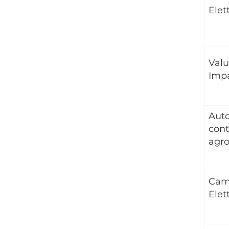
Elet
Valu
Imp
Aut
cont
agro
Cam
Elet