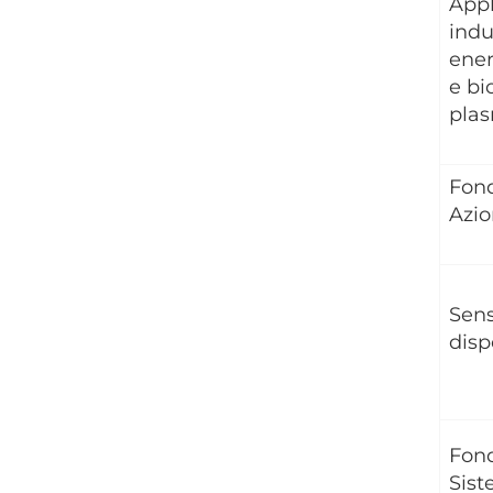
Appl
indus
ener
e bi
pla
Fon
Azio
Sens
disp
Fon
Sist