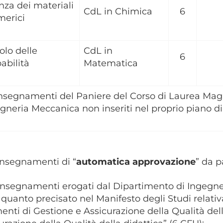
nza dei materiali
CdL in Chimica
6
merici
olo delle
CdL in
6
abilità
Matematica
insegnamenti del Paniere del Corso di Laurea Magi
gneria Meccanica non inseriti nel proprio piano di
 insegnamenti di “
automatica approvazione
” da p
i insegnamenti erogati dal Dipartimento di Ingegner
 quanto precisato nel Manifesto degli Studi relat
enti di Gestione e Assicurazione della Qualità dell