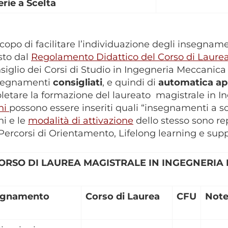
rie a Scelta
scopo di facilitare l’individuazione degli insegna
sto dal
Regolamento Didattico del Corso di Laurea
nsiglio dei Corsi di Studio in Ingegneria Meccanic
nsegnamenti
consigliati
, e quindi di
automatica ap
etare la formazione del laureato magistrale in I
ini
possono essere inseriti quali “insegnamenti a sc
ni e le
modalità di attivazione
dello stesso sono rep
 Percorsi di Orientamento, Lifelong learning e supp
ORSO DI LAUREA MAGISTRALE IN INGEGNERIA
egnamento
Corso di Laurea
CFU
Not