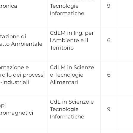
tronica
Tecnologie
9
Informatiche
CdLM in Ing. per
tazione di
l’Ambiente e il
6
atto Ambientale
Territorio
omazione e
CdLM in Scienze
rollo dei processi
e Tecnologie
6
-industriali
Alimentari
CdL in Scienze e
pi
Tecnologie
9
tromagnetici
Informatiche