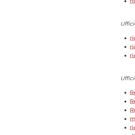
r
Uffic
r
r
r
Uffic
R
R
R
m
ri