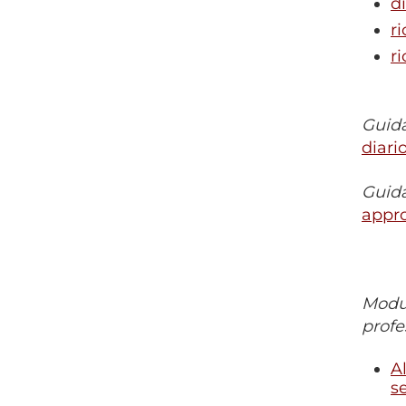
d
r
r
Guida
diari
Guida
appro
Modul
profes
A
s