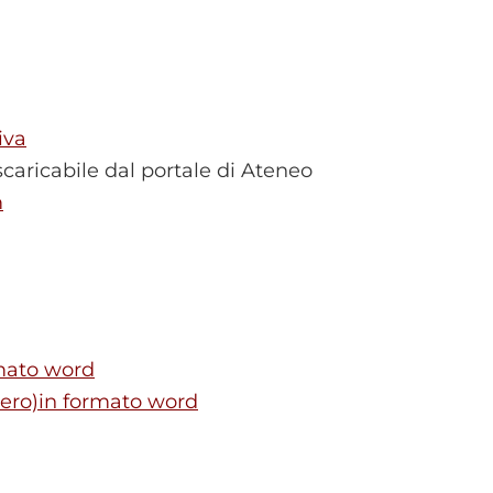
iva
caricabile dal portale di Ateneo
m
rmato word
upero)in formato word