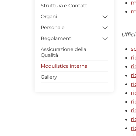
m
Struttura e Contatti
m
Organi
Personale
Direttore
Uffic
Regolamenti
Consigli
Docente
s
Assicurazione della
Commissioni
Tecnico-Amministrativo
Funzionamento
Qualità
r
Dottorandi
Didattico
Modulistica interna
r
Assegnisti
Prova Finale
r
Gallery
Altri Regolamenti
r
r
r
r
r
r