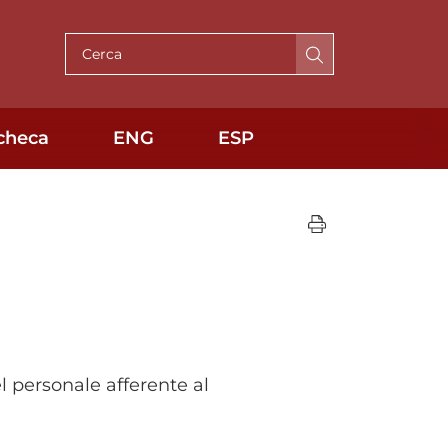
Cerca per testo
checa
ENG
ESP
l personale afferente al