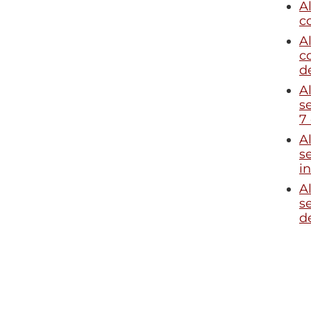
A
co
A
c
d
Al
s
7
Al
s
i
Al
s
d