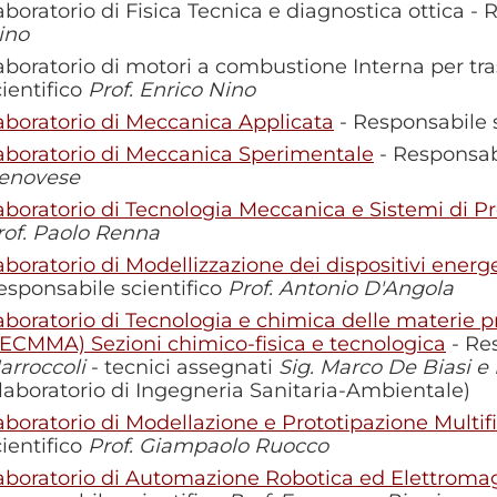
aboratorio di Fisica Tecnica e diagnostica ottica - 
ino
aboratorio di motori a combustione Interna per tras
cientifico
Prof. Enrico Nino
aboratorio di Meccanica Applicata
- Responsabile 
aboratorio di Meccanica Sperimentale
- Responsabi
enovese
aboratorio di Tecnologia Meccanica e Sistemi di P
rof. Paolo Renna
aboratorio di Modellizzazione dei dispositivi energe
esponsabile scientifico
Prof. Antonio D'Angola
aboratorio di Tecnologia e chimica delle materie p
TECMMA) Sezioni chimico-fisica e tecnologica
- Res
arroccoli
- tecnici assegnati
Sig. Marco De Biasi e D
l laboratorio di Ingegneria Sanitaria-Ambientale)
aboratorio di Modellazione e Prototipazione Multi
cientifico
Prof. Giampaolo Ruocco
aboratorio di Automazione Robotica ed Elettroma