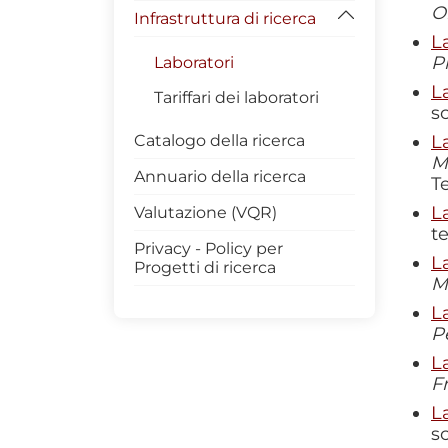
Ingegneria Industriale
O
Infrastruttura di ricerca
PRIN INTRIGANTE
Borse di ricerca
L
Scienze dell'idrogeosfera
Progetto Pon-SAFE
Assegni di ricerca
P
Laboratori
Ingegneria
La
Progetto MITIGO
dell'informazione e delle
Tariffari dei laboratori
s
scienze informatiche
Progetto DECOST
Catalogo della ricerca
L
M
Annuario della ricerca
T
L
Valutazione (VQR)
t
Privacy - Policy per
L
Progetti di ricerca
M
L
P
L
F
L
s