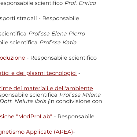
Responsabile scientifico
Prof. Enrico
porti stradali - Responsabile
scientifica
Prof.ssa Elena Pierro
le scientifica
Prof.ssa Katia
roduzione
- Responsabile scientifico
tici e dei plasmi tecnologici
-
rime dei materiali e dell'ambiente
ponsabile scientifica
Prof.ssa Milena
ott. Neluta Ibris (
in condivisione con
fisiche "ModProLab"
- Responsabile
gnetismo Applicato (AREA)
-