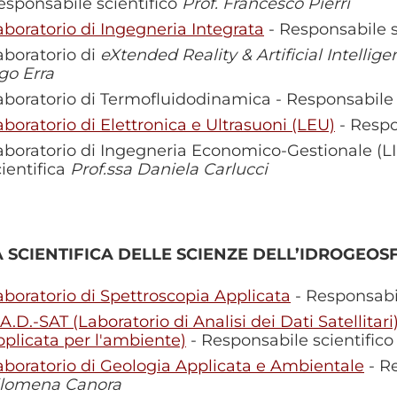
esponsabile scientifico
Prof. Francesco Pierri
aboratorio di Ingegneria Integrata
- Responsabile s
aboratorio di
eXtended Reality & Artificial Intellig
go Erra
aboratorio di Termofluidodinamica - Responsabile 
aboratorio di Elettronica e Ultrasuoni (LEU)
- Respo
aboratorio di Ingegneria Economico-Gestionale (L
cientifica
Prof.ssa Daniela Carlucci
 SCIENTIFICA DELLE SCIENZE DELL’IDROGEOS
aboratorio di Spettroscopia Applicata
- Responsabil
A.D.-SAT (Laboratorio di Analisi dei Dati Satellitari
pplicata per l'ambiente)
- Responsabile scientific
aboratorio di Geologia Applicata e Ambientale
- Re
ilomena Canora