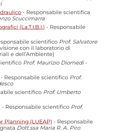
i
idraulico
- Responsabile scientifica
enzo Scuccimarra
afici (La.T.I.B.I.)
- Responsabile
sponsabile scientifico
Prof. Salvatore
visione con il laboratorio di
iali e dell’Ambiente)
ientifico
Prof. Maurizio Diomedi
-
- Responsabile scientifico
Prof.
desco
bile scientifico
Prof. Umberto
)
- Responsabile scientifico
Prof
.
or Planning (LUEAP)
- Responsabile
egnata
Dott.ssa Maria R. A. Piro