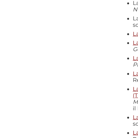
L
N
L
s
L
L
G
L
P
L
R
L
(
M
i
L
s
L