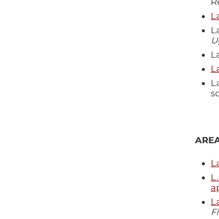
R
L
L
U
L
L
L
s
AREA
L
L.
a
L
F