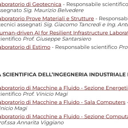
aboratorio di Geotecnica
- Responsabile scientific
ssegnato
Sig. Maurizio Belvedere
aboratorio Prove Materiali e Strutture
- Responsabi
 tecnici assegnati
Sig. Giacomo Tancredi e Ing. Ant
uman-driven AI for Resilient Infrastructure Labora
cientifico
Prof. Giuseppe Santarsiero
aboratorio di Estimo
- Responsabile scientifico
Pro
 SCIENTIFICA DELL’INGEGNERIA INDUSTRIALE
aboratorio di Macchine a Fluido - Sezione Energet
cientifico
Prof. Vinicio Magi
aboratorio di Macchine a Fluido - Sala Computers
inicio Magi
aboratorio di Macchine a Fluido - Sezione Comput
rof.ssa Annarita Viggiano