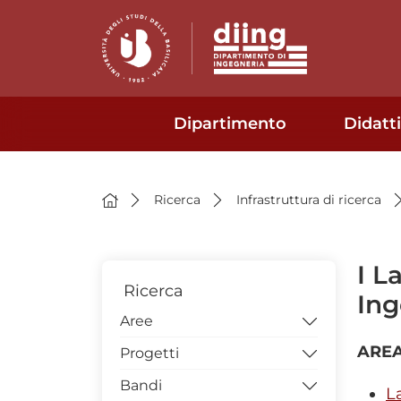
Dipartimento
Didatt
Ricerca
Infrastruttura di ricerca
I L
Ricerca
Ing
Aree
AREA
Progetti
Ingegneria ambientale e
civile
Bandi
Progetti in corso
L