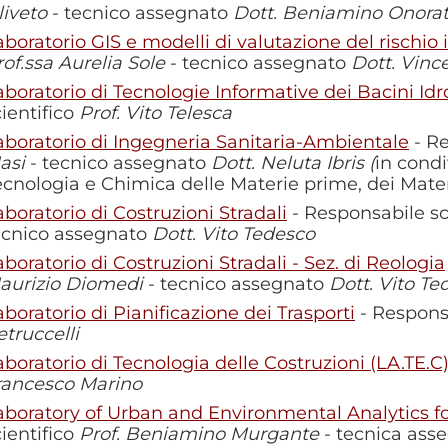
liveto
- tecnico assegnato
Dott. Beniamino Onorat
aboratorio GIS e modelli di valutazione del rischio 
rof.ssa Aurelia Sole
- tecnico assegnato
Dott. Vinc
boratorio di Tecnologie Informative dei Bacini Idrogr
cientifico
Prof. Vito Telesca
aboratorio di Ingegneria Sanitaria-Ambientale
- Re
asi
- tecnico assegnato
Dott. Neluta Ibris (
in condi
ecnologia e Chimica delle Materie prime, dei Mater
aboratorio di Costruzioni Stradali
- Responsabile sc
ecnico assegnato
Dott. Vito Tedesco
aboratorio di Costruzioni Stradali - Sez. di Reologia
aurizio Diomedi
- tecnico assegnato
Dott. Vito Te
aboratorio di Pianificazione dei Trasporti
- Responsa
etruccelli
aboratorio di Tecnologia delle Costruzioni (LA.TE.C
rancesco Marino
aboratory of Urban and Environmental Analytics f
cientifico
Prof. Beniamino Murgante
- tecnica ass