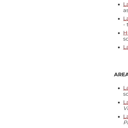
L
a
L
-
H
s
L
AREA
L
s
L
V
L
P